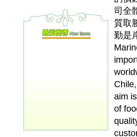
司全
質取
勤是岸
Marin
import
world
Chile
aim i
of fo
qualit
custo